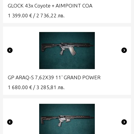
GLOCK 43x Coyote + AIMPOINT COA
1 399.00
€
/
2 736,22
лв.
GP ARAQ-S 7,62X39 11' GRAND POWER
1 680.00
€
/
3 285,81
лв.