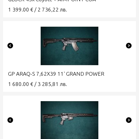
1 399.00
€
/
2 736,22
лв.
GP ARAQ-S 7,62X39 11' GRAND POWER
1 680.00
€
/
3 285,81
лв.