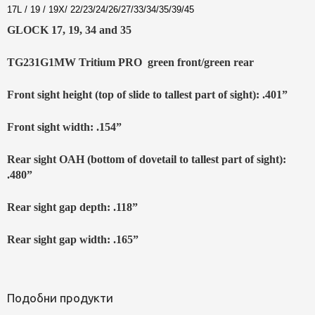
17L / 19 / 19X/ 22/23/24/26/27/33/34/35/39/45
GLOCK 17, 19, 34 and 35
TG231G1MW Tritium PRO green front/green rear
Front sight height (top of slide to tallest part of sight): .401”
Front sight width: .154”
Rear sight OAH (bottom of dovetail to tallest part of sight):
.480”
Rear sight gap depth: .118”
Rear sight gap width: .165”
Подобни продукти