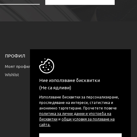
ПРОФИЛ
КОНТАКТИ
София, България
Моят профил
ул. Пчиня 77 бл. 31A
Wishlist
Ние използваме бисквитки
(Не са ядливи)
Използваме бисквитки за персонализиране,
проследяване на интереси, статистика и
анонимно таргетиране. Прочетете повече
политика за лични данни и употреба на
бисквитки
и
общи условия за ползване на
сайта.