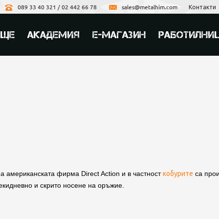
089 33 40 321 / 02 442 66 78
sales@metalhim.com
Контакти
ИЩЕ
АКАДЕМИЯ
Е-МАГАЗИН
РАБОТИЛНИ
кобурите
а американската фирма Direct Action и в частност
са прои
екидневно и скрито носене на оръжие.