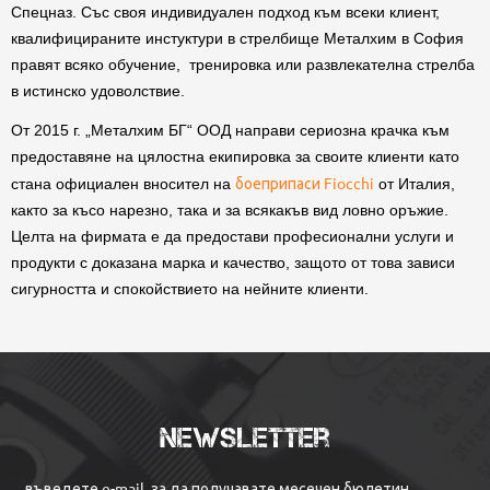
Спецназ. Със своя индивидуален подход към всеки клиент,
квалифицираните инстуктури в стрелбище Металхим в София
правят всяко обучение, тренировка или развлекателна стрелба
в истинско удоволствие.
От 2015 г. „Металхим БГ“ ООД направи сериозна крачка към
предоставяне на цялостна екипировка за своите клиенти като
боеприпаси Fiocchi
стана официален вносител на
от Италия,
както за късо нарезно, така и за всякакъв вид ловно оръжие.
Целта на фирмата е да предостави професионални услуги и
продукти с доказана марка и качество, защото от това зависи
сигурността и спокойствието на нейните клиенти.
Newsletter