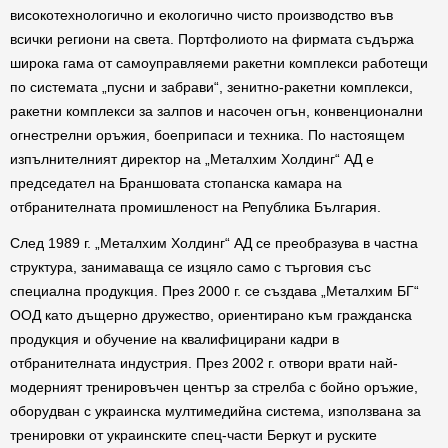
високотехнологично и екологично чисто производство във
всички региони на света. Портфолиото на фирмата съдържа
широка гама от самоуправляеми ракетни комплекси работещи
по системата „пусни и забрави“, зенитно-ракетни комплекси,
ракетни комплекси за залпов и насочен огън, конвенционални
огнестрелни оръжия, боеприпаси и техника. По настоящем
изпълнителният директор на „Металхим Холдинг“ АД е
председател на Браншовата стопанска камара на
отбранителната промишленост на Република България.
След 1989 г. „Металхим Холдинг“ АД се преобразува в частна
структура, занимаваща се изцяло само с търговия със
специална продукция. През 2000 г. се създава „Металхим БГ“
ООД като дъщерно дружество, ориентирано към гражданска
продукция и обучение на квалифицирани кадри в
отбранителната индустрия. През 2002 г. отвори врати най-
модерният тренировъчен център за стрелба с бойно оръжие,
оборудван с украинска мултимедийна система, използвана за
тренировки от украинските спец-части Беркут и руските