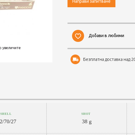
Направи запитване
Добави в любими
о увеличите
Безплатна доставка над 20
SHELL
SHOT
2/70/27
38 g