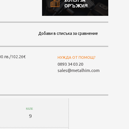
Хотел за
оръжия
Добави в списъка за сравнение
0 лв./102.26€
НУЖДА ОТ ПОМОЩ?
0893 34 03 20
sales@metalhim.com
SIZE
9