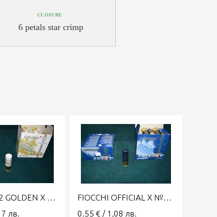
CLOSURE
6 petals star crimp
FIOCCHI 12 GOLDEN X №7,5 28
FIOCCHI OFFICIAL X №7,5 28
17
лв.
0.55
€
/
1,08
лв.