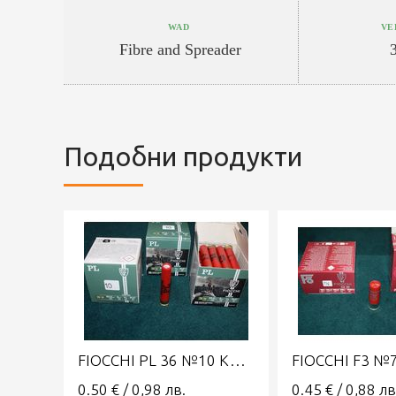
WAD
VE
Fibre and Spreader
Подобни продукти
FIOCCHI PL 36 №10 КАЛИБЪР 36 (410)
0.50
€
/
0,98
лв.
0.45
€
/
0,88
лв