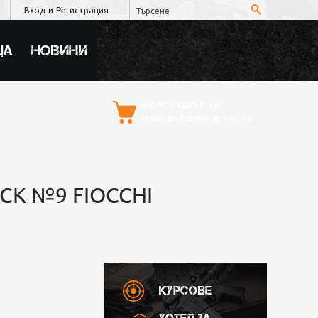
Вход
и
Регистрация
ЦА
НОВИНИ
МОЯТА КОЛИЧКА
Няма добавени артикули
CK №9 FIOCCHI
Курсове