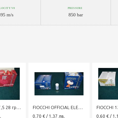
LOCITY V0
PRESSURE
395 m/s
850 bar
FIOCCHI F3 №7,5 28 гр калибър 12 спортни патрони
FIOCCHI OFFICIAL ELECTROCIBLES №8 12/70
.
0.70
€
/
1,37
лв.
0.60
€
/
1,