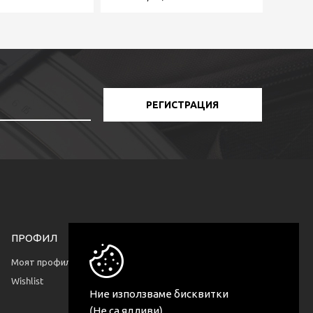
РЕГИСТРАЦИЯ
ПРОФИЛ
КОНТАКТИ
София, България
Моят профил
ул. Пчиня 77 бл. 31A
Wishlist
Ние използваме бисквитки
(Не са ядливи)