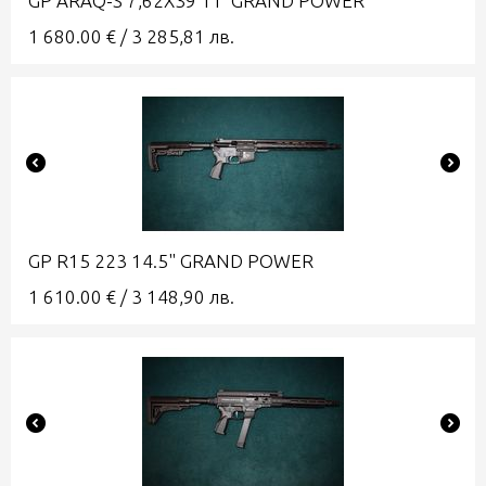
GP ARAQ-S 7,62X39 11' GRAND POWER
1 680.00
€
/
3 285,81
лв.
GP R15 223 14.5" GRAND POWER
1 610.00
€
/
3 148,90
лв.