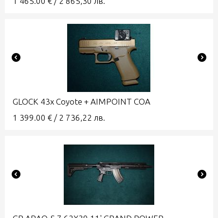
1 465.00
€
/
2 865,30
лв.
GLOCK 43x Coyote + AIMPOINT COA
1 399.00
€
/
2 736,22
лв.