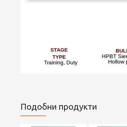
3 REMINGTON
STAGE
Bul
TYPE
HPBT Sier
Hollow p
Training, Duty
Подобни продукти