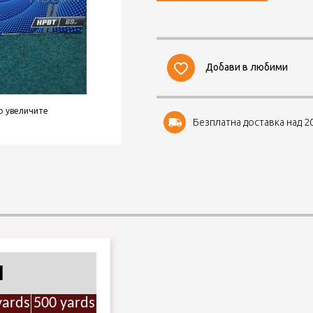
Добави в любими
о увеличите
Безплатна доставка над 20
H
yards
500 yards