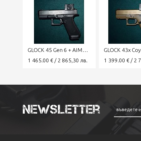
GLOCK 45 Gen 6 + AIMPOINT COA 9x19 Combo A-CUT
1 465.00
€
/
2 865,30
лв.
1 399.00
€
/
2 
Newsletter