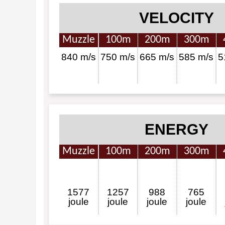
VELOCITY
Muzzle
100m
200m
300m
840 m/s
750 m/s
665 m/s
585 m/s
5
ENERGY
Muzzle
100m
200m
300m
1577
1257
988
765
joule
joule
joule
joule