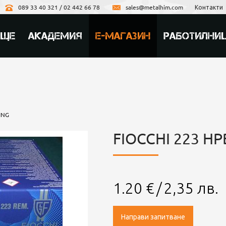
089 33 40 321 / 02 442 66 78
sales@metalhim.com
Контакти
ИЩЕ
АКАДЕМИЯ
Е-МАГАЗИН
РАБОТИЛНИ
ING
FIOCCHI 223 HP
1.20
€
/
2,35
лв.
Направи запитване