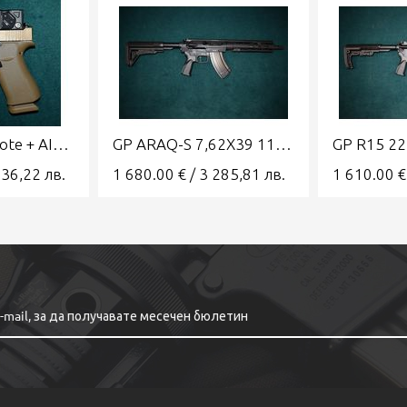
GLOCK 43x Coyote + AIMPOINT COA
GP ARAQ-S 7,62X39 11' GRAND POWER
736,22
лв.
1 680.00
€
/
3 285,81
лв.
1 610.00
€