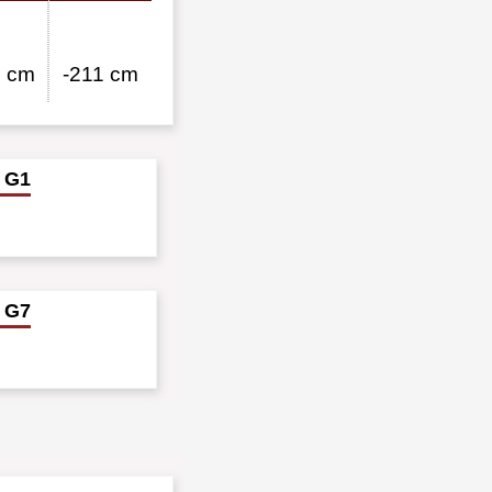
0 cm
-211 cm
 g1
 G7