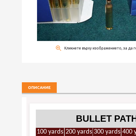
Кликнете върху изображението, за да г
ОПИСАНИЕ
BULLET PAT
100 yards
200 yards
300 yards
400 