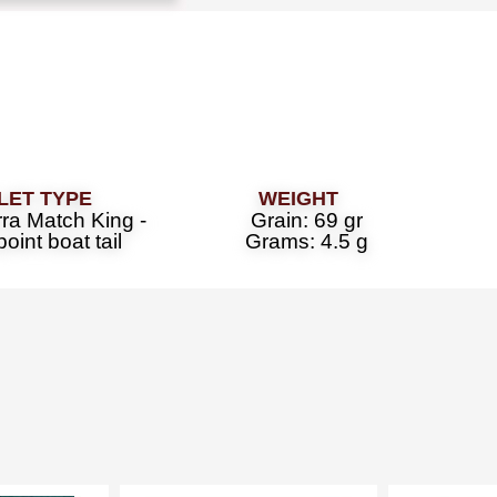
#705630
let Type
Weight
ra Match King -
Grain: 69 gr
oint boat tail
Grams: 4.5 g