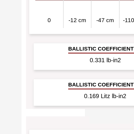
0
-12 cm
-47 cm
-11
Ballistic coefficient
0.331 lb-in2
Ballistic Coefficient
0.169 Litz lb-in2