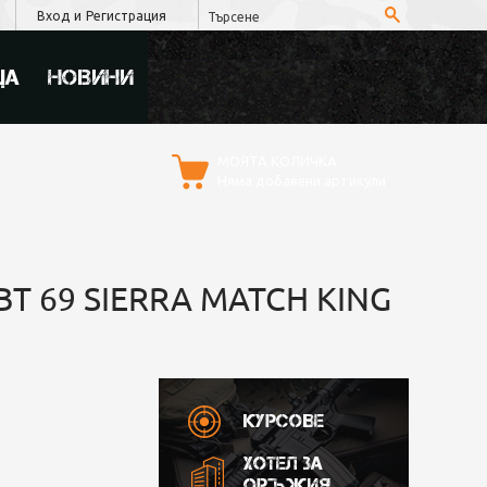
Вход
и
Регистрация
ЦА
НОВИНИ
МОЯТА КОЛИЧКА
Няма добавени артикули
BT 69 SIERRA MATCH KING
Курсове
Хотел за
оръжия