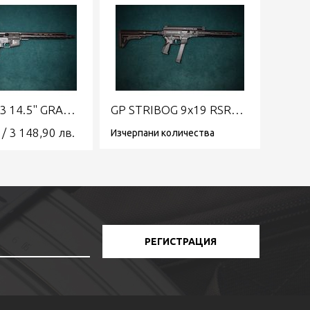
GP R15 223 14.5" GRAND POWER
GP STRIBOG 9x19 RSR9A3G 13" GRAND POWER
/
3 148,90
лв.
Изчерпани количества
РЕГИСТРАЦИЯ