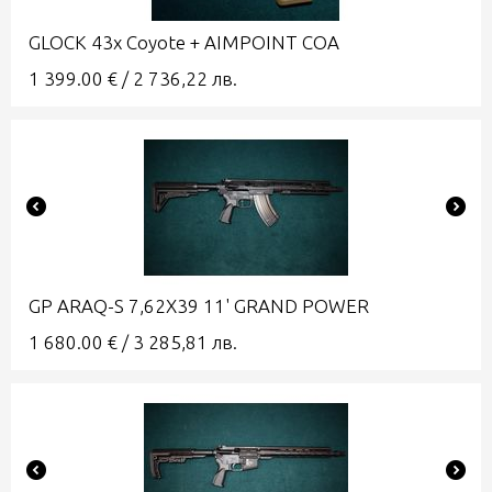
GLOCK 43x Coyote + AIMPOINT COA
1 399.00
€
/
2 736,22
лв.
GP ARAQ-S 7,62X39 11' GRAND POWER
1 680.00
€
/
3 285,81
лв.