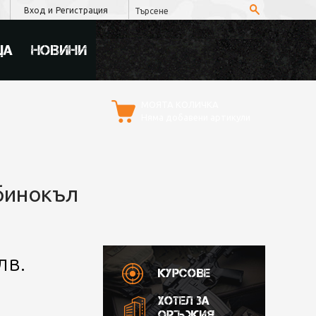
Вход
и
Регистрация
ЦА
НОВИНИ
МОЯТА КОЛИЧКА
Няма добавени артикули
бинокъл
лв.
Курсове
Хотел за
оръжия