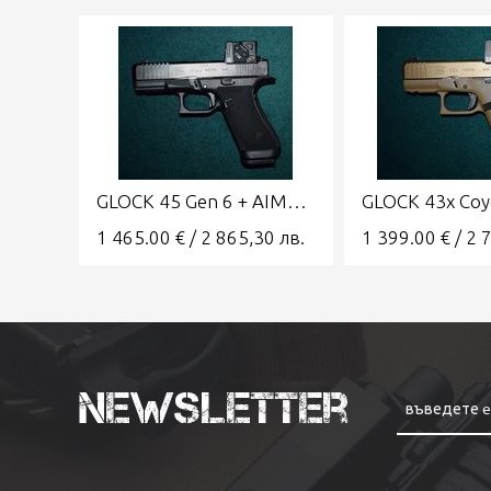
GLOCK 45 Gen 6 + AIMPOINT COA 9x19 Combo A-CUT
1 465.00
€
/
2 865,30
лв.
1 399.00
€
/
2 
Newsletter