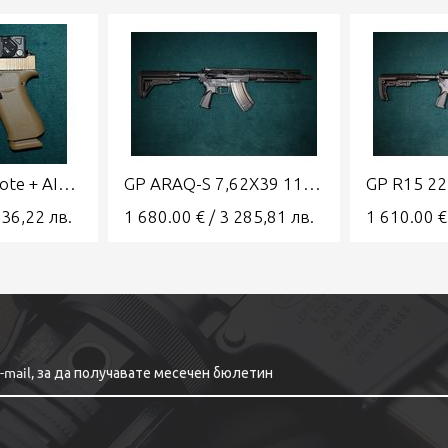
GLOCK 43x Coyote + AIMPOINT COA
GP ARAQ-S 7,62X39 11' GRAND POWER
736,22
лв.
1 680.00
€
/
3 285,81
лв.
1 610.00
€