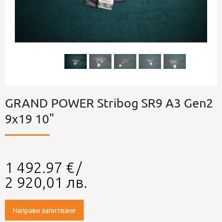
GRAND POWER Stribog SR9 A3 Gen2
9x19 10"
1 492.97
€
/
2 920,01
лв.
Направи запитване