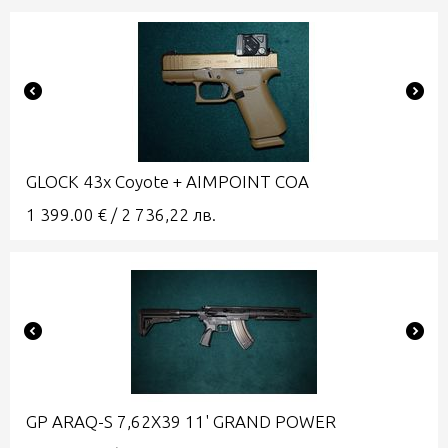
GLOCK 43x Coyote + AIMPOINT COA
1 399.00
€
/
2 736,22
лв.
GP ARAQ-S 7,62X39 11' GRAND POWER