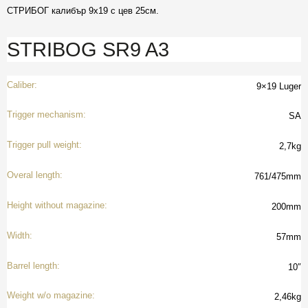
СТРИБОГ калибър 9х19 с цев 25см.
STRIBOG SR9 A3
Caliber:
9×19 Luger
Trigger mechanism:
SA
Trigger pull weight:
2,7kg
Overal length:
761/475mm
Height without magazine:
200mm
Width:
57mm
Barrel length:
10″
Weight w/o magazine:
2,46kg