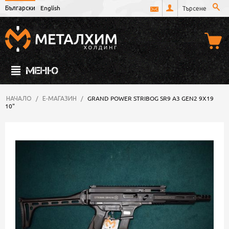
Български
English
МЕНЮ
НАЧАЛО
/
Е-МАГАЗИН
/
GRAND POWER STRIBOG SR9 A3 GEN2 9X19
10"