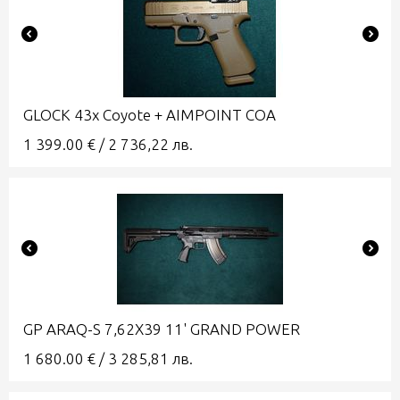
GLOCK 43x Coyote + AIMPOINT COA
1 399.00
€
/
2 736,22
лв.
GP ARAQ-S 7,62X39 11' GRAND POWER
1 680.00
€
/
3 285,81
лв.