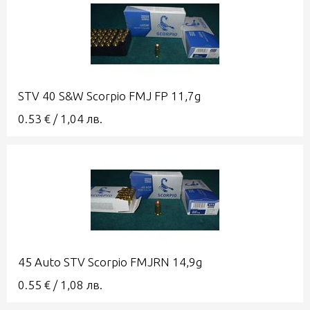
STV 40 S&W Scorpio FMJ FP 11,7g
0.53
€
/
1,04
лв.
45 Auto STV Scorpio FMJRN 14,9g
0.55
€
/
1,08
лв.