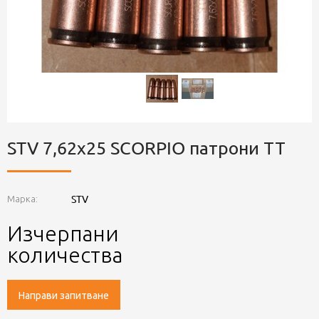
STV 7,62x25 SCORPIO патрони ТТ
STV
Марка:
Изчерпани
количества
Направи запитване