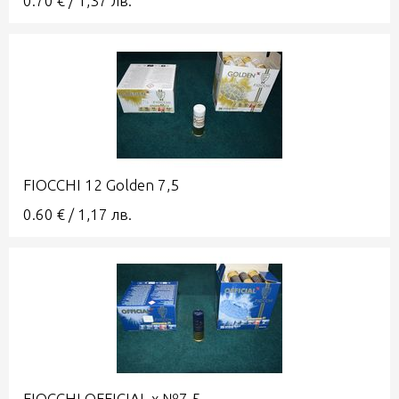
0.70
€
/
1,37
лв.
FIOCCHI 12 Golden 7,5
0.60
€
/
1,17
лв.
FIOCCHI OFFICIAL x №7,5