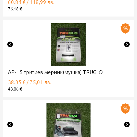
60.84
€
/
118,99
лв.
76.18
€
АР-15 тритиев мерник(мушка) TRUGLO
38.35
€
/
75,01
лв.
48.06
€