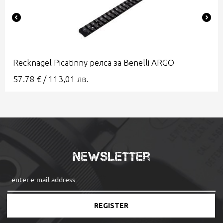
Recknagel Picatinny релса за Benelli ARGO
57.78
€
/
113,01
лв.
Newsletter
REGISTER