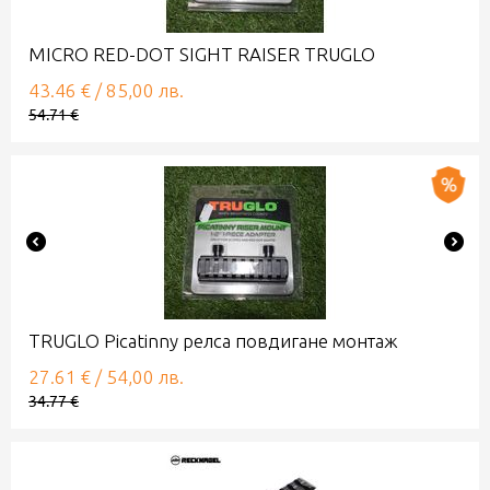
MICRO RED-DOT SIGHT RAISER TRUGLO
43.46
€
/
85,00
лв.
54.71
€
TRUGLO Picatinny релса повдигане монтаж
27.61
€
/
54,00
лв.
34.77
€