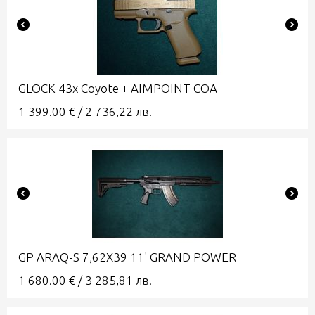
GLOCK 43x Coyote + AIMPOINT COA
1 399.00
€
/
2 736,22
лв.
GP ARAQ-S 7,62X39 11' GRAND POWER
1 680.00
€
/
3 285,81
лв.