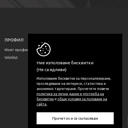
ПРОФИЛ
КОНТАКТИ
София, България
Моят профил
ул. Пчиня 77 бл. 31A
Wishlist
Ние използваме бисквитки
(Не са ядливи)
Използваме бисквитки за персонализиране,
проследяване на интереси, статистика и
анонимно таргетиране. Прочетете повече
политика за лични данни и употреба на
бисквитки
и
общи условия за ползване на
сайта.
Прочетох и се съгласявам