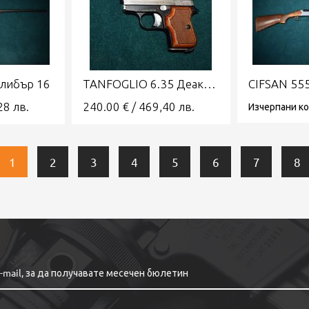
либър 16
TANFOGLIO 6.35 Деактивиран пистолет
28
лв.
240.00
€
/
469,40
лв.
Изчерпани к
1
2
3
4
5
6
7
8