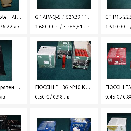
GLOCK 43x Coyote + AIMPOINT COA
GP ARAQ-S 7,62X39 11' GRAND POWER
736,22
лв.
1 680.00
€
/
3 285,81
лв.
1 610.00
€
ГЛОК 43х 15 заряден пълнител оригинален
FIOCCHI PL 36 №10 КАЛИБЪР 36 (410)
лв.
0.50
€
/
0,98
лв.
0.45
€
/
0,8