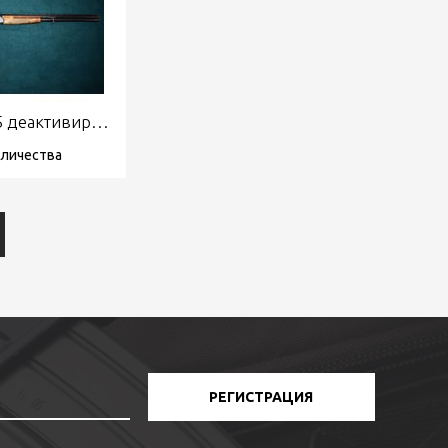
CIFSAN 555 деактивирана пушка
оличества
РЕГИСТРАЦИЯ