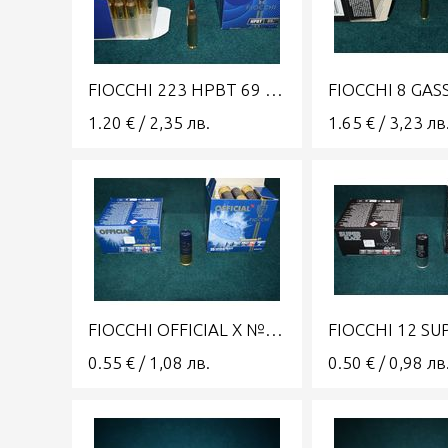
FIOCCHI 223 HPBT 69 SIERRA MATCH KING
FIOCCHI 8 GAS
1.20
€
/
2,35
лв.
1.65
€
/
3,23
лв
FIOCCHI OFFICIAL X №7,5 28
0.55
€
/
1,08
лв.
0.50
€
/
0,98
лв