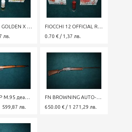
FIOCCHI 12 GOLDEN X №7,5 28
FIOCCHI 12 OFFICIAL ROSSA HV №7,5 24
7
лв.
0.70
€
/
1,37
лв.
МАНЛИХЕР М.95 деактивирана карабина
FN BROWNING AUTO-5 калибър 16
1 599,87
лв.
650.00
€
/
1 271,29
лв.