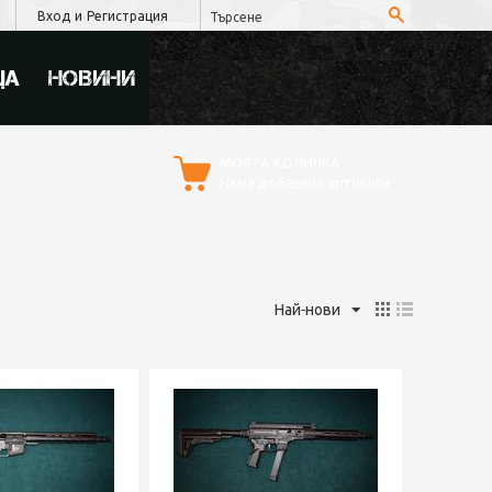
Вход
и
Регистрация
ЦА
НОВИНИ
МОЯТА КОЛИЧКА
Няма добавени артикули
Най-нови