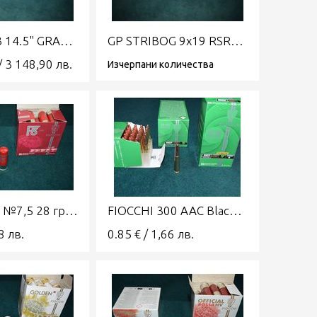
GP R15 223 14.5" GRAND POWER
GP STRIBOG 9x19 RSR9A3G 13" GRAND POWER
/
3 148,90
лв.
Изчерпани количества
FIOCCHI F3 №7,5 28 гр калибър 12 спортни патрони
FIOCCHI 300 AAC Blackout 200 Subsonic RNCP
8
лв.
0.85
€
/
1,66
лв.