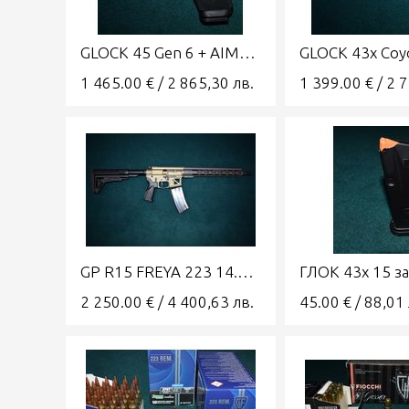
GLOCK 45 Gen 6 + AIMPOINT COA 9x19 Combo A-CUT
1 465.00
€
/
2 865,30
лв.
1 399.00
€
/
2 
GP R15 FREYA 223 14.5" GRAND POWER
2 250.00
€
/
4 400,63
лв.
45.00
€
/
88,01